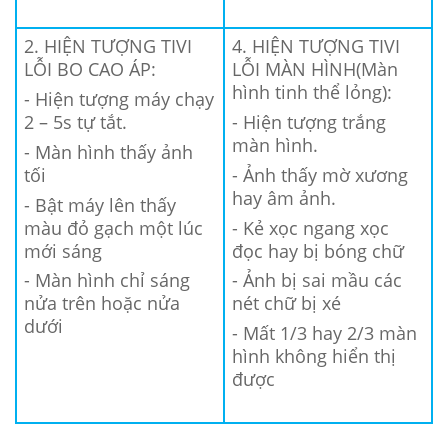
2. HIỆN TƯỢNG TIVI
4. HIỆN TƯỢNG TIVI
LỖI BO CAO ÁP:
LỖI MÀN HÌNH(Màn
hình tinh thể lỏng):
- Hiện tượng máy chạy
2 – 5s tự tắt.
- Hiện tượng trắng
màn hình.
- Màn hình thấy ảnh
tối
- Ảnh thấy mờ xương
hay âm ảnh.
- Bật máy lên thấy
màu đỏ gạch một lúc
- Kẻ xọc ngang xọc
mới sáng
đọc hay bị bóng chữ
- Màn hình chỉ sáng
- Ảnh bị sai mầu các
nửa trên hoặc nửa
nét chữ bị xé
dưới
- Mất 1/3 hay 2/3 màn
hình không hiển thị
được