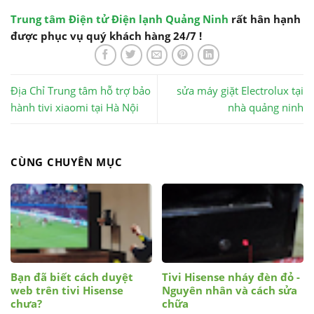
Trung tâm Điện tử Điện lạnh Quảng Ninh
rất hân hạnh
được phục vụ quý khách hàng 24/7 !
Địa Chỉ Trung tâm hỗ trợ bảo
sửa máy giặt Electrolux tại
hành tivi xiaomi tại Hà Nội
nhà quảng ninh
CÙNG CHUYÊN MỤC
Bạn đã biết cách duyệt
Tivi Hisense nháy đèn đỏ -
web trên tivi Hisense
Nguyên nhân và cách sửa
chưa?
chữa