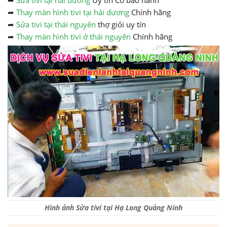
➦
Sửa tivi tại hải dương
Uy tín Có bảo hành
➦
Thay màn hình tivi tại hải dương
Chính hãng
➦
Sửa tivi tại thái nguyên
thợ giỏi uy tín
➦
Thay màn hình tivi ở thái nguyên
Chính hãng
Hình ảnh Sửa tivi tại Hạ Long Quảng Ninh