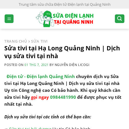
S
Trung tâm sửa chữa Điện tử Điện lạnh tại Quảng Ninh
k
i
p
t
o
TRANG CHỦ
SỬA TIVI
c
Sửa tivi tại Hạ Long Quảng Ninh | Dịch
o
vụ sửa tivi tại nhà
n
POSTED ON
01 THG 7, 2021
BY
NGUYỄN DIỆN LICOGI
t
e
Điện tử - Điện lạnh Quảng Ninh
chuyên dịch vụ Sửa
n
tivi tại Hạ Long Quảng Ninh | Dịch vụ sửa tivi tại nhà
t
Uy tín Công nghệ cao Có bảo hành. Khi quý khách cần
sửa tivi hãy
gọi ngay
0984481990
để được phục vụ tốt
nhất tại nhà.
Dịch vụ sửa tivi tại các tỉnh có thể bạn cần: