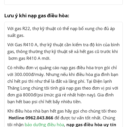
Lưu ý khi nạp gas điều hòa:
Với gas R22, thợ kỹ thuật có thể nạp bổ xung cho đủ áp
suất gas.
Với Gas R410 A, thợ kỹ thuật cần kiểm tra độ kín của bình
gas, thông thường thợ kỹ thuật sẽ xả hết gas cũ trước khi
bơm gas R410 A mới.
Có nhiều đơn vị quảng cáo nạp gas điều hòa trọn gói chỉ
với 300.000đ/máy. Nhưng nếu khi điều hòa gia đình bạn
chỉ hết psi thì như thế là đắt và lãng phí. Tại Điện lạnh
Thăng Long chúng tôi tính giá nạp gas theo đơn vị psi với
đơn giá 8000đ/psi (mức giá rẻ nhất hiện nay). Gia đình
bạn hết bao psi chỉ hết bấy nhiêu tiền.
Khi điều hòa nhà bạn hết gas hãy gọi cho chúng tôi theo
Hotline 0962.043.866
để được tư vấn tốt nhất. Chúng
tôi nhận
bảo dưỡng điều hòa
,
nạp gas điều hòa uy tín