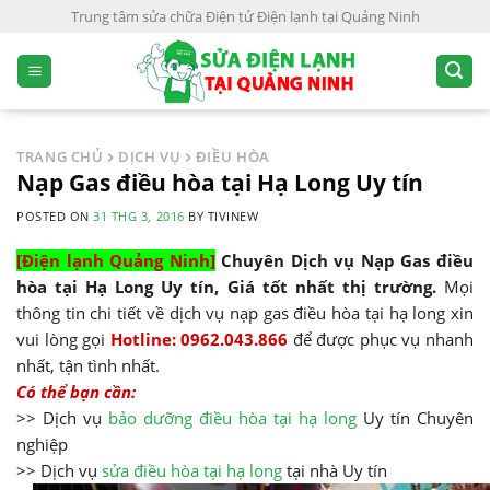
S
Trung tâm sửa chữa Điện tử Điện lạnh tại Quảng Ninh
k
i
p
t
o
TRANG CHỦ
DỊCH VỤ
ĐIỀU HÒA
c
Nạp Gas điều hòa tại Hạ Long Uy tín
o
POSTED ON
31 THG 3, 2016
BY
TIVINEW
n
t
[Điện lạnh Quảng Ninh]
Chuyên Dịch vụ Nạp Gas điều
e
hòa tại Hạ Long Uy tín, Giá tốt nhất thị trường.
Mọi
n
thông tin chi tiết về dịch vụ nạp gas điều hòa tại hạ long xin
t
vui lòng gọi
Hotline: 0962.043.866
để được phục vụ nhanh
nhất, tận tình nhất.
Có thể bạn cần:
>> Dịch vụ
bảo dưỡng điều hòa tại hạ long
Uy tín Chuyên
nghiệp
>> Dịch vụ
sửa điều hòa tại hạ long
tại nhà Uy tín