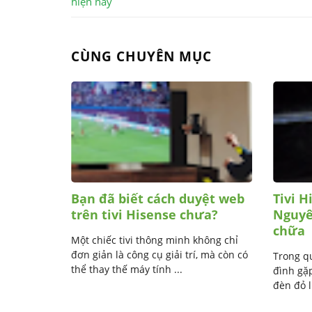
hiện nay
CÙNG CHUYÊN MỤC
dụng
Bạn đã biết cách duyệt web
Tivi H
nse
trên tivi Hisense chưa?
Nguyê
chữa
biến tại
Một chiếc tivi thông minh không chỉ
ợng hình
đơn giản là công cụ giải trí, mà còn có
Trong qu
..
thể thay thế máy tính ...
đình gặp
đèn đỏ l