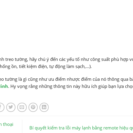
h treo tường, hãy chú ý đến các yếu tố như công suất phù hợp vớ
hống ồn, tiết kiệm điện, tự động làm sạch,...).
eo tường là gì cũng như ưu điểm nhược điểm của nó thông qua bà
Ninh
. Hy vọng rằng những thông tin này hữu ích giúp bạn lựa chọ
n thoại
Bí quyết kiểm tra lỗi máy lạnh bằng remote hiệu q