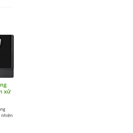
ông
Muốn sử dụng ứng dụng
h xử
TikTok trên tivi Hisense phải
làm sao?
ông
Ngày nay, TikTok đã trở thành một
t nhiên
trong những ứng dụng giải trí phổ
biến nhất, thu hút mọi lứa ...