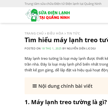
S
Trung tâm sửa chữa Điện tử Điện lạnh tại Quảng Ninh
k
i
p
t
o
TRANG CHỦ
ĐIỀU HÒA
TIN TỨC
c
Tìm hiểu máy lạnh treo tườ
o
POSTED ON
18 THG 1, 2025
BY
NGUYỄN DIỆN LICOGI
n
t
Máy lạnh treo tường là loại máy lạnh được thiết kế
e
trần nhà. Đây là loại máy lạnh phổ biến nhất tron
n
thiết kế gọn gàng, dễ lắp đặt và hiệu quả hoạt động
t
Nội dung chính bài viết
1. Máy lạnh treo tường là gì?