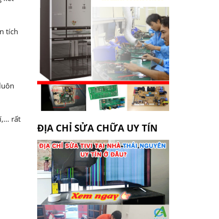
n tích
 luôn
í,… rất
ĐỊA CHỈ SỬA CHỮA UY TÍN