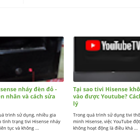
isense nháy đèn đỏ -
Tại sao tivi Hisense kh
n nhân và cách sửa
vào được Youtube? Các
lý
á trình sử dụng, nhiều gia
Trong quá trình sử dụng tivi th
 tình trạng tivi Hisense nháy
minh Hisense, việc YouTube độ
iên tục và không ...
không hoạt động là điều khá ...