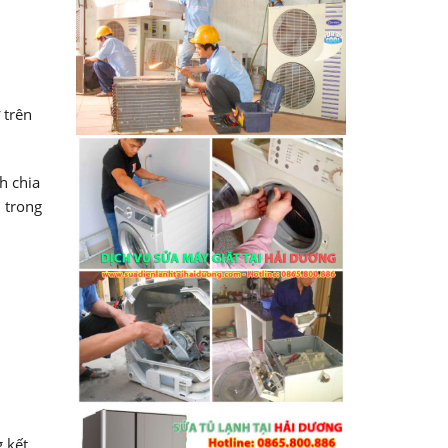
 trên
h chia
u trong
 kết