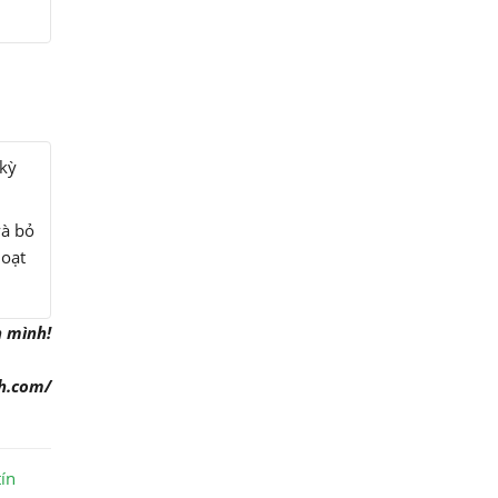
 kỳ
và bỏ
hoạt
h mình!
h.com/
tín