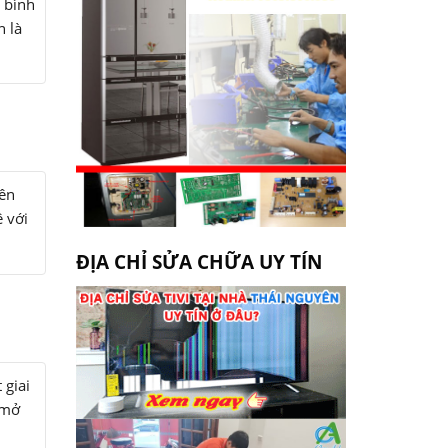
 bình
n là
yên
ệ với
ĐỊA CHỈ SỬA CHỮA UY TÍN
 giai
 mở