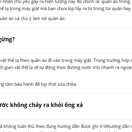
n nhân chủ yếu gây ra hiện tượng này đó chính là: quần áo trong
thể lạ trong máy giặt mà bạn chưa kịp lấy ra từ trong túi quần hay
quần áo và chú ý làm tơi quần áo.
ngừng?
c vật thể lạ theo quần áo đi vào trong máy giặt. Trong trường hợp r
i gian vật thể lạ sẽ tự động theo đường nước trôi nhanh ra ngoài
.
g tâm bảo hành để kịp thời sửa chữa.
ước không chảy ra khỏi ống xả
đã không tuân thủ theo đúng hướng dẫn được ghi ở tờhướng dẫn 