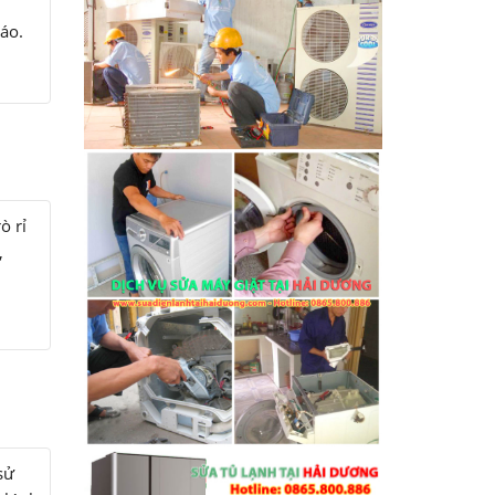
 áo.
ò rỉ
,
sử