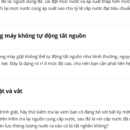
 đó là: người dùng đã cài đặt mức nước và áp suất thấp hơn mức
h lại mức nước cùng áp suất sao cho tỷ lệ cấp nước đạt tiêu chuẩ
ưng máy không tự động tắt nguồn
a rằng máy giặt không thể tự động tắt nguồn như bình thường, ngu
 kẹt. Đây là dạng rò rỉ ở mức độ cao, cho nên bạn cần phải liên h
ặt và vắt
rình giặt, hãy thử kiểm tra lại xem bạn có đang bỏ sót bất kỳ một
tiên kiểm tra lại nguồn cung cấp nước, sau đó là vòi cấp nước đã
hần lưu thông lượng nước ra vào có bị tắt nghẽn không?