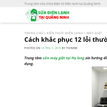
S
Trung tâm sửa chữa Điện tử Điện lạnh tại Quảng Ninh
k
i
p
t
o
TRANG CHỦ
KIẾN THỨC ĐIỆN LẠNH
MÁY GIẶT
c
Cách khắc phục 12 lỗi thư
o
POSTED ON
14 THG 7, 2015
BY
TIVINEW
n
t
Trung tâm
sửa máy giặt tại Hạ long
xin hướng dẫ
e
dụng.
n
t