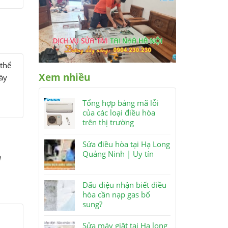
 thể
Xem nhiều
ày
Tổng hợp bảng mã lỗi
của các loại điều hòa
trên thị trường
Sửa điều hòa tại Hạ Long
Quảng Ninh | Uy tín
n
Dấu diệu nhận biết điều
hòa cần nạp gas bổ
sung?
Sửa máy giặt tại Hạ long