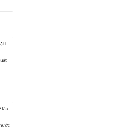
t li
xuất
 lâu
 nước