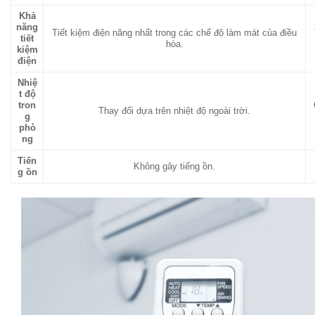
Khả
năng
Tiết kiệm điện năng nhất trong các chế độ làm mát của điều
tiết
hòa.
kiệm
điện
Nhiệ
t độ
tron
Thay đổi dựa trên nhiệt độ ngoài trời.
g
phò
ng
Tiến
Không gây tiếng ồn.
g ồn