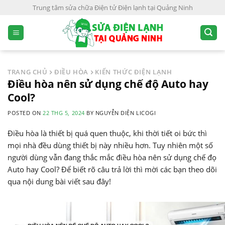
S
Trung tâm sửa chữa Điện tử Điện lạnh tại Quảng Ninh
k
i
p
t
o
TRANG CHỦ
ĐIỀU HÒA
KIẾN THỨC ĐIỆN LẠNH
c
Điều hòa nên sử dụng chế độ Auto hay
o
Cool?
n
POSTED ON
22 THG 5, 2024
BY
NGUYỄN DIỆN LICOGI
t
e
Điều hòa là thiết bị quá quen thuộc, khi thời tiết oi bức thì
n
mọi nhà đều dùng thiết bị này nhiều hơn. Tuy nhiên một số
t
người dùng vẫn đang thắc mắc điều hòa nên sử dụng chế đọ
Auto hay Cool? Để biết rõ câu trả lời thì mời các bạn theo dõi
qua nội dung bài viết sau đây!