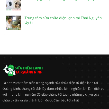
Trung tâm sửa chữa điện lạnh tại Thái Nguyên
Uy tín
Là đơn vị có thâm niên trong ngành sửa chữa điện tử điện lạnh tại
Quảng Ninh, chúng tôi tích lũy được nhiều kinh nghiệm khi làm dịch vụ,
với nhưng kinh nghiệm đó giúp chúng tôi tạo ra những dịch vụ sửa
chữa uy tín và giá thành luôn được đàm bảo tốt nhất