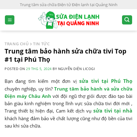
S
Trung tâm sửa chữa Điện tử Điện lạnh tại Quảng Ninh
k
i
p
t
o
TRANG CHỦ
TIN TỨC
c
Trung tâm bảo hành sửa chữa tivi Top
o
#1 tại Phú Thọ
n
POSTED ON
29 THG 5, 2024
BY
NGUYỄN DIỆN LICOGI
t
e
sửa tivi tại Phú Thọ
Bạn đang tìm kiếm một đơn vị
n
chuyên nghiệp, uy tín?
Trung tâm bảo hành và sửa chữa
t
Điện máy Châu Anh
với đội ngũ thợ giỏi được đào tạo bài
bản giàu kinh nghiệm trong lĩnh vực sửa chữa tivi đời mới ,
sửa tivi tại nhà
Trang thiết bị hiện đại, Cam kết dịch vụ
khách hàng đảm bảo về chất lượng cũng như độ bền của tivi
sau khi sửa chữa.