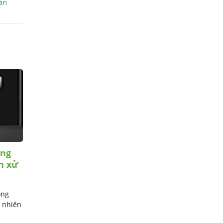
ản
ông
Muốn sử dụng ứng dụng
h xử
TikTok trên tivi Hisense phải
làm sao?
ông
Ngày nay, TikTok đã trở thành một
t nhiên
trong những ứng dụng giải trí phổ
biến nhất, thu hút mọi lứa ...