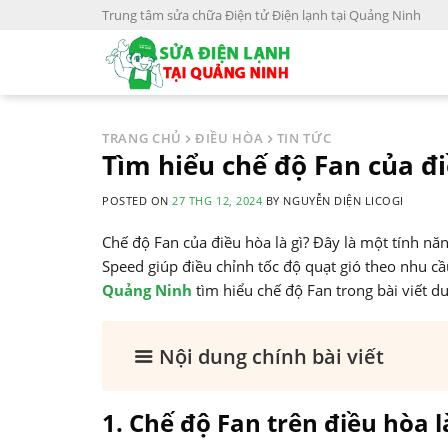
S
Trung tâm sửa chữa Điện tử Điện lạnh tại Quảng Ninh
k
i
p
t
o
TRANG CHỦ
ĐIỀU HÒA
TIN TỨC
c
Tìm hiểu chế độ Fan của đi
o
POSTED ON
27 THG 12, 2024
BY
NGUYỄN DIỆN LICOGI
n
t
Chế độ Fan của điều hòa là gì? Đây là một tính nă
e
Speed giúp điều chỉnh tốc độ quạt gió theo nhu 
n
Quảng Ninh
tìm hiểu chế độ Fan trong bài viết d
t
Nội dung chính bài viết
1. Chế độ Fan trên điều hòa l