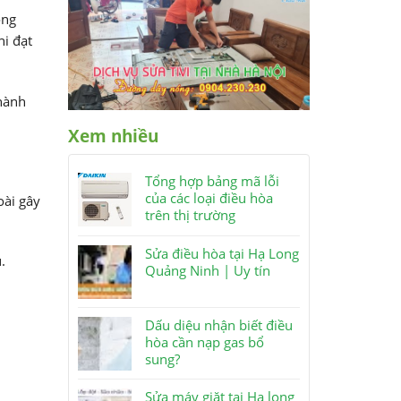
ong
hi đạt
thành
Xem nhiều
Tổng hợp bảng mã lỗi
của các loại điều hòa
oài gây
trên thị trường
Sửa điều hòa tại Hạ Long
.
Quảng Ninh | Uy tín
Dấu diệu nhận biết điều
hòa cần nạp gas bổ
sung?
Sửa máy giặt tại Hạ long