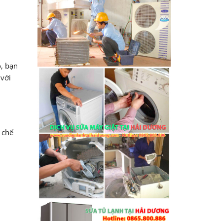
ó, bạn
 với
 chế