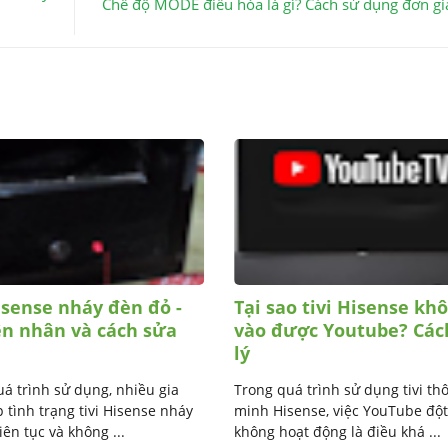
Chế độ MODE điều hòa là gì? Cách sử dụng đơn gi
isense nháy đèn đỏ -
Tại sao tivi Hisense kh
n nhân và cách sửa
vào được Youtube? Các
lý
á trình sử dụng, nhiều gia
Trong quá trình sử dụng tivi th
 tình trạng tivi Hisense nháy
minh Hisense, việc YouTube độ
iên tục và không ...
không hoạt động là điều khá ...