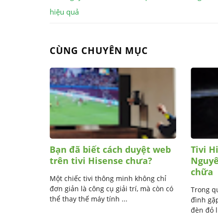
hiệu quả
CÙNG CHUYÊN MỤC
dụng
Bạn đã biết cách duyệt web
Tivi H
nse
trên tivi Hisense chưa?
Nguyê
chữa
biến tại
Một chiếc tivi thông minh không chỉ
ợng hình
đơn giản là công cụ giải trí, mà còn có
Trong qu
..
thể thay thế máy tính ...
đình gặp
đèn đỏ l