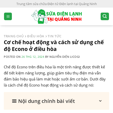
S
Trung tâm sửa chữa Điện tử Điện lạnh tại Quảng Ninh
k
i
p
t
o
TRANG CHỦ
ĐIỀU HÒA
TIN TỨC
c
Cơ chế hoạt động và cách sử dụng chế
o
độ Econo ở điều hòa
n
POSTED ON
26 THG 12, 2024
BY
NGUYỄN DIỆN LICOGI
t
e
Chế độ Econo trên điều hòa là một tính năng được thiết kế
n
để tiết kiệm năng lượng, giúp giảm tiêu thụ điện mà vẫn
t
đảm bảo hiệu quả làm mát hoặc sưởi ấm cơ bản. Dưới đây
là cách chế độ Econo hoạt động và cách sử dụng nó:
Nội dung chính bài viết