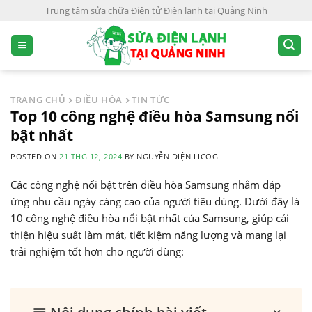
S
Trung tâm sửa chữa Điện tử Điện lạnh tại Quảng Ninh
k
i
p
t
o
TRANG CHỦ
ĐIỀU HÒA
TIN TỨC
c
Top 10 công nghệ điều hòa Samsung nổi
o
bật nhất
n
POSTED ON
21 THG 12, 2024
BY
NGUYỄN DIỆN LICOGI
t
e
Các công nghệ nổi bật trên điều hòa Samsung nhằm đáp
n
ứng nhu cầu ngày càng cao của người tiêu dùng. Dưới đây là
t
10 công nghệ điều hòa nổi bật nhất của Samsung, giúp cải
thiện hiệu suất làm mát, tiết kiệm năng lượng và mang lại
trải nghiệm tốt hơn cho người dùng: