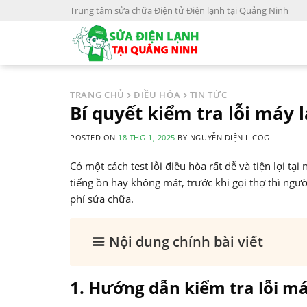
S
Trung tâm sửa chữa Điện tử Điện lạnh tại Quảng Ninh
k
i
p
t
o
TRANG CHỦ
ĐIỀU HÒA
TIN TỨC
c
Bí quyết kiểm tra lỗi máy
o
POSTED ON
18 THG 1, 2025
BY
NGUYỄN DIỆN LICOGI
n
t
Có một cách test lỗi điều hòa rất dễ và tiện lợi tạ
e
tiếng ồn hay không mát, trước khi gọi thợ thì ngư
n
phí sửa chữa.
t
Nội dung chính bài viết
1. Hướng dẫn kiểm tra lỗi m