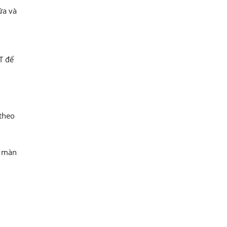
ữa và
T để
theo
i màn