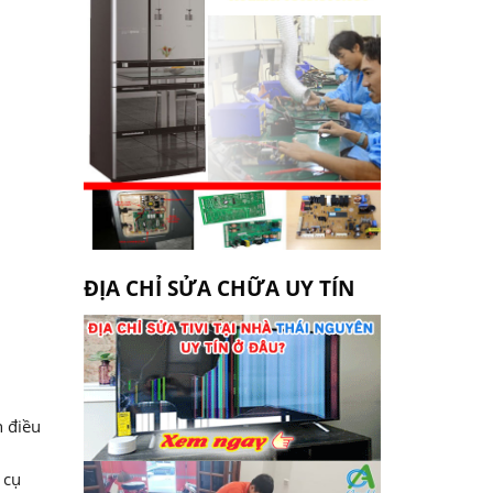
ĐỊA CHỈ SỬA CHỮA UY TÍN
n điều
 cụ