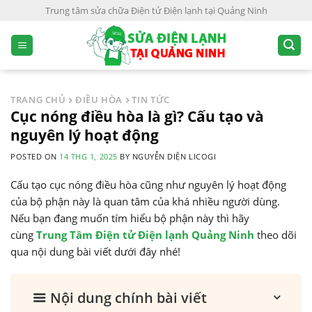
S
Trung tâm sửa chữa Điện tử Điện lạnh tại Quảng Ninh
k
i
p
t
o
TRANG CHỦ
ĐIỀU HÒA
TIN TỨC
c
Cục nóng điều hòa là gì? Cấu tạo và
o
nguyên lý hoạt động
n
POSTED ON
14 THG 1, 2025
BY
NGUYỄN DIỆN LICOGI
t
e
Cấu tạo cục nóng điều hòa cũng như nguyên lý hoạt động
n
của bộ phận này là quan tâm của khá nhiều người dùng.
t
Nếu bạn đang muốn tím hiểu bộ phận này thì hãy
cùng
Trung Tâm Điện tử Điện lạnh Quảng Ninh
theo dõi
qua nội dung bài viết dưới đây nhé!
Nội dung chính bài viết