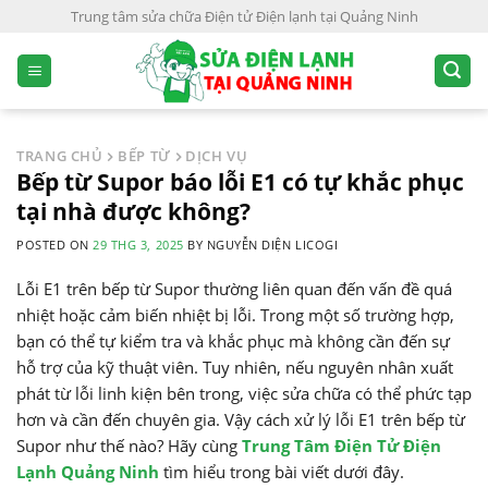
S
Trung tâm sửa chữa Điện tử Điện lạnh tại Quảng Ninh
k
i
p
t
o
TRANG CHỦ
BẾP TỪ
DỊCH VỤ
c
Bếp từ Supor báo lỗi E1 có tự khắc phục
o
tại nhà được không?
n
POSTED ON
29 THG 3, 2025
BY
NGUYỄN DIỆN LICOGI
t
e
Lỗi E1 trên bếp từ Supor thường liên quan đến vấn đề quá
n
nhiệt hoặc cảm biến nhiệt bị lỗi. Trong một số trường hợp,
t
bạn có thể tự kiểm tra và khắc phục mà không cần đến sự
hỗ trợ của kỹ thuật viên. Tuy nhiên, nếu nguyên nhân xuất
phát từ lỗi linh kiện bên trong, việc sửa chữa có thể phức tạp
hơn và cần đến chuyên gia. Vậy cách xử lý lỗi E1 trên bếp từ
Supor như thế nào? Hãy cùng
Trung Tâm Điện Tử Điện
Lạnh Quảng Ninh
tìm hiểu trong bài viết dưới đây.