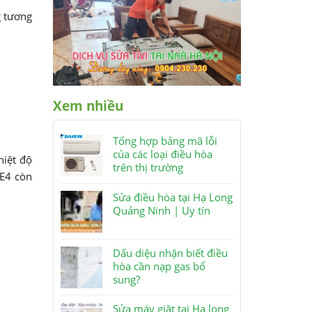
g tương
Xem nhiều
Tổng hợp bảng mã lỗi
của các loại điều hòa
hiệt độ
trên thị trường
 E4 còn
Sửa điều hòa tại Hạ Long
Quảng Ninh | Uy tín
Dấu diệu nhận biết điều
hòa cần nạp gas bổ
sung?
Sửa máy giặt tại Hạ long