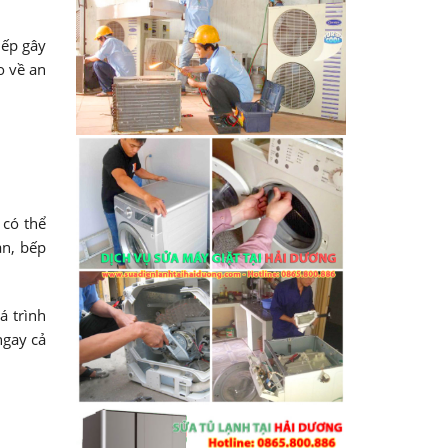
iếp gây
o về an
 có thể
àn, bếp
á trình
ngay cả