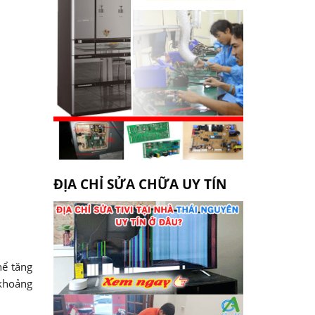
ĐỊA CHỈ SỬA CHỮA UY TÍN
hể tăng
 khoảng