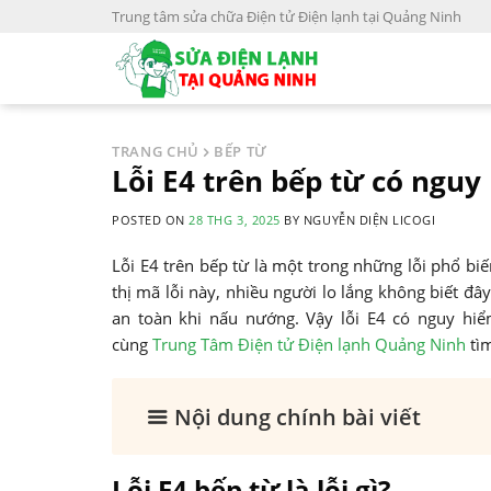
S
Trung tâm sửa chữa Điện tử Điện lạnh tại Quảng Ninh
k
i
p
t
o
TRANG CHỦ
BẾP TỪ
c
Lỗi E4 trên bếp từ có ngu
o
POSTED ON
28 THG 3, 2025
BY
NGUYỄN DIỆN LICOGI
n
t
Lỗi E4 trên bếp từ là một trong những lỗi phổ bi
e
thị mã lỗi này, nhiều người lo lắng không biết đ
n
an toàn khi nấu nướng. Vậy lỗi E4 có nguy hi
t
cùng
Trung Tâm Điện tử Điện lạnh Quảng Ninh
tìm
Nội dung chính bài viết
Lỗi E4 bếp từ là lỗi gì?