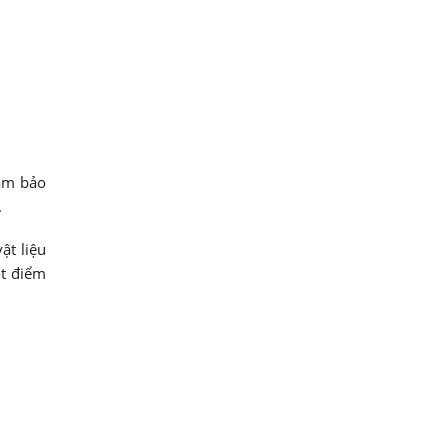
ảm bảo
.
ật liệu
ột điểm