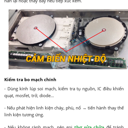
hàn lại hoặc thay dây nếu tiếp xúc kém.
Kiểm tra bo mạch chính
- Dùng kính lúp soi mạch, kiểm tra tụ nguồn, IC điều khiển
quạt, mosfet, trở, diode…
- Nếu phát hiện linh kiện cháy, phù, nổ → tiến hành thay thế
linh kiện tương ứng.
- Nếu không rành mạch, nên gọi
thợ sửa chữa
để tránh