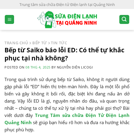
S
Trung tâm sửa chữa Điện tử Điện lạnh tại Quảng Ninh
k
i
p
t
o
TRANG CHỦ
BẾP TỪ
TIN TỨC
c
Bếp từ Saiko báo lỗi ED: Có thể tự khắc
o
phục tại nhà không?
n
POSTED ON
08 THG 4, 2025
BY
NGUYỄN DIỆN LICOGI
t
e
Trong quá trình sử dụng bếp từ Saiko, không ít người dùng
n
gặp phải lỗi “ED” hiển thị trên màn hình. Đây là một lỗi phổ
t
biến và gây không ít bối rối, đặc biệt khi đang nấu ăn dở
dang. Vậy lỗi ED là gì, nguyên nhân do đâu, và quan trọng
nhất – chúng ta có thể tự xử lý tại nhà hay phải gọi thợ? Bài
viết dưới đây
Trung Tâm sửa chữa Điện Tử Điện Lạnh
Quảng Ninh
sẽ giúp bạn hiểu rõ hơn và đưa ra hướng khắc
phục phù hợp.