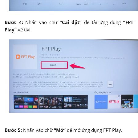
Bước 4:
Nhấn vào chữ
“Cài đặt”
để tải ứng dụng
“FPT
Play”
về tivi.
Bước 5:
Nhấn vào chữ
“Mở”
để mở ứng dụng FPT Play.