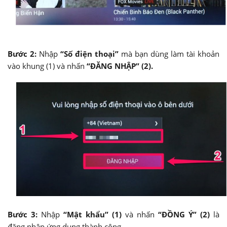
Bước 2:
Nhập
“Số điện thoại”
mà bạn dùng làm tài khoản
vào khung (1) và nhấn
“ĐĂNG NHẬP” (2).
Bước 3:
Nhập
“Mật khẩu” (1)
và nhấn
“ĐỒNG Ý” (2)
là
đăng nhập ứng dụng thành công.