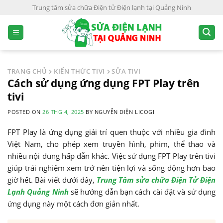
S
Trung tâm sửa chữa Điện tử Điện lạnh tại Quảng Ninh
k
i
p
t
o
TRANG CHỦ
KIẾN THỨC TIVI
SỬA TIVI
c
Cách sử dụng ứng dụng FPT Play trên
o
tivi
n
POSTED ON
26 THG 4, 2025
BY
NGUYỄN DIỆN LICOGI
t
e
FPT Play là ứng dụng giải trí quen thuộc với nhiều gia đình
n
Việt Nam, cho phép xem truyền hình, phim, thể thao và
t
nhiều nội dung hấp dẫn khác. Việc sử dụng FPT Play trên tivi
giúp trải nghiệm xem trở nên tiện lợi và sống động hơn bao
giờ hết. Bài viết dưới đây,
Trung Tâm sửa chữa Điện Tử Điện
Lạnh Quảng Ninh
sẽ hướng dẫn bạn cách cài đặt và sử dụng
ứng dụng này một cách đơn giản nhất.