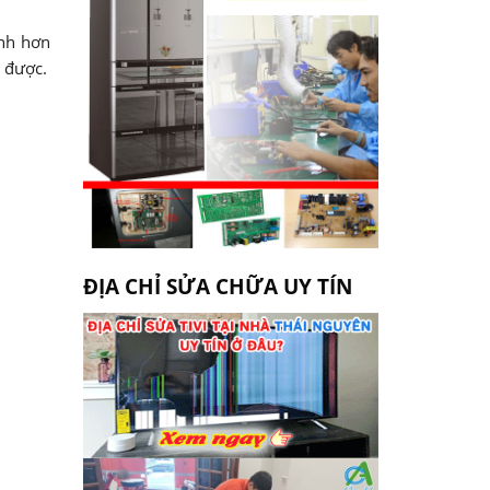
ạnh hơn
i được.
ĐỊA CHỈ SỬA CHỮA UY TÍN