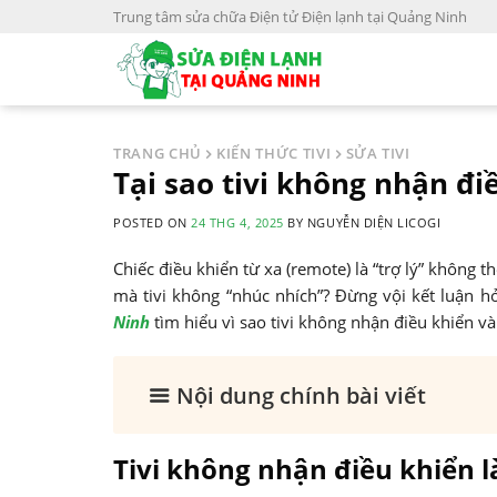
S
Trung tâm sửa chữa Điện tử Điện lạnh tại Quảng Ninh
k
i
p
t
o
TRANG CHỦ
KIẾN THỨC TIVI
SỬA TIVI
c
Tại sao tivi không nhận đ
o
POSTED ON
24 THG 4, 2025
BY
NGUYỄN DIỆN LICOGI
n
t
Chiếc điều khiển từ xa (remote) là “trợ lý” không
e
mà tivi không “nhúc nhích”? Đừng vội kết luận 
n
Ninh
tìm hiểu vì sao tivi không nhận điều khiển v
t
Nội dung chính bài viết
Tivi không nhận điều khiển là