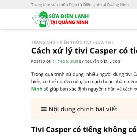
S
Trung tâm sửa chữa Điện tử Điện lạnh tại Quảng Ninh
k
i
p
t
o
TRANG CHỦ
KIẾN THỨC TIVI
SỬA TIVI
c
Cách xử lý tivi Casper có 
o
POSTED ON
14 THG 5, 2025
BY
NGUYỄN DIỆN LICOGI
n
t
Trong quá trình sử dụng, nhiều người dùng tivi C
e
biến, có thể do đèn nền, bo mạch hoặc phần mềm g
n
Ninh
sẽ giúp bạn xác định nguyên nhân và cách xử
t
Nội dung chính bài viết
Tivi Casper có tiếng không có 