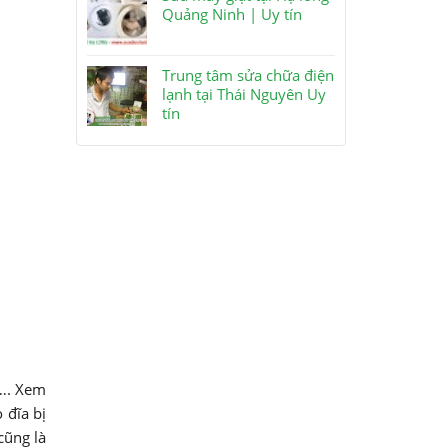
Quảng Ninh | Uy tín
Trung tâm sửa chữa điện
lạnh tại Thái Nguyên Uy
tín
 …. Xem
 đĩa bị
cũng là