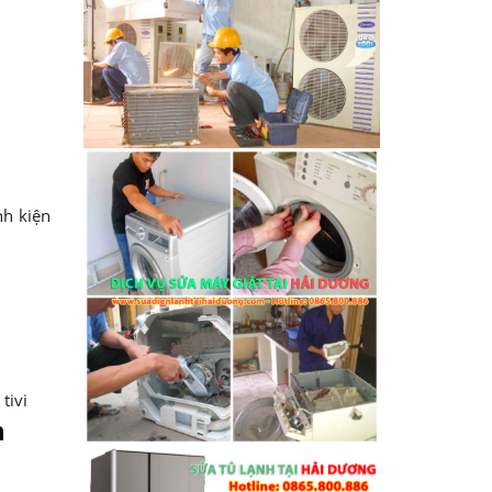
nh kiện
tivi
h