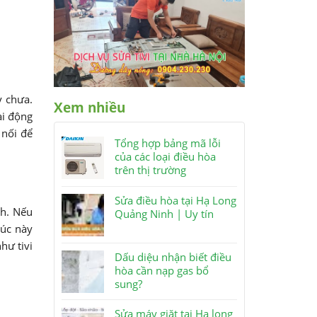
y chưa.
Xem nhiều
ại động
 nối để
Tổng hợp bảng mã lỗi
của các loại điều hòa
trên thị trường
Sửa điều hòa tại Hạ Long
nh. Nếu
Quảng Ninh | Uy tín
Lúc này
hư tivi
Dấu diệu nhận biết điều
hòa cần nạp gas bổ
sung?
Sửa máy giặt tại Hạ long