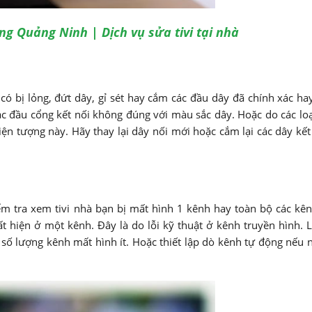
ong Quảng Ninh | Dịch vụ sửa tivi tại nhà
 có bị lỏng, đứt dây, gỉ sét hay cắm các đầu dây đã chính xác ha
ác đầu cổng kết nối không đúng với màu sắc dây. Hoặc do các lo
ện tượng này. Hãy thay lại dây nối mới hoặc cắm lại các dây kết
ểm tra xem tivi nhà bạn bị mất hình 1 kênh hay toàn bộ các kê
t hiện ở một kênh. Đây là do lỗi kỹ thuật ở kênh truyền hình. 
số lượng kênh mất hình ít. Hoặc thiết lập dò kênh tự động nếu n