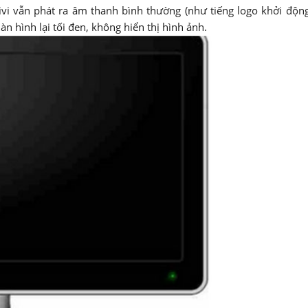
tivi vẫn phát ra âm thanh bình thường (như tiếng logo khởi động
 hình lại tối đen, không hiển thị hình ảnh.