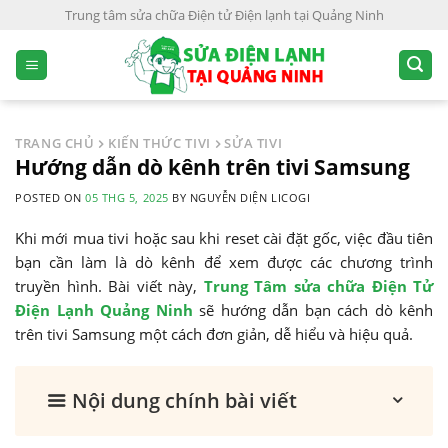
S
Trung tâm sửa chữa Điện tử Điện lạnh tại Quảng Ninh
k
i
p
t
o
TRANG CHỦ
KIẾN THỨC TIVI
SỬA TIVI
c
Hướng dẫn dò kênh trên tivi Samsung
o
POSTED ON
05 THG 5, 2025
BY
NGUYỄN DIỆN LICOGI
n
t
Khi mới mua tivi hoặc sau khi reset cài đặt gốc, việc đầu tiên
e
bạn cần làm là dò kênh để xem được các chương trình
n
truyền hình. Bài viết này,
Trung Tâm sửa chữa Điện Tử
t
Điện Lạnh Quảng Ninh
sẽ hướng dẫn bạn cách dò kênh
trên tivi Samsung một cách đơn giản, dễ hiểu và hiệu quả.
Nội dung chính bài viết