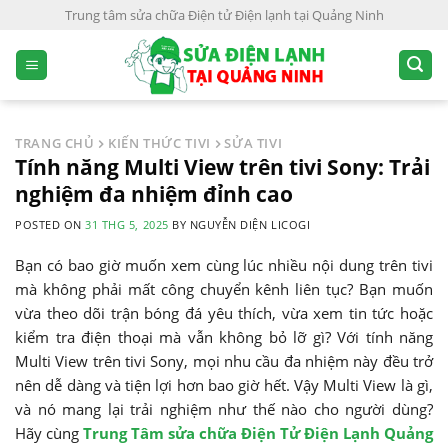
S
Trung tâm sửa chữa Điện tử Điện lạnh tại Quảng Ninh
k
i
p
t
o
TRANG CHỦ
KIẾN THỨC TIVI
SỬA TIVI
c
Tính năng Multi View trên tivi Sony: Trải
o
nghiệm đa nhiệm đỉnh cao
n
POSTED ON
31 THG 5, 2025
BY
NGUYỄN DIỆN LICOGI
t
e
Bạn có bao giờ muốn xem cùng lúc nhiều nội dung trên tivi
n
mà không phải mất công chuyển kênh liên tục? Bạn muốn
t
vừa theo dõi trận bóng đá yêu thích, vừa xem tin tức hoặc
kiểm tra điện thoại mà vẫn không bỏ lỡ gì? Với tính năng
Multi View trên tivi Sony, mọi nhu cầu đa nhiệm này đều trở
nên dễ dàng và tiện lợi hơn bao giờ hết. Vậy Multi View là gì,
và nó mang lại trải nghiệm như thế nào cho người dùng?
Hãy cùng
Trung Tâm sửa chữa Điện Tử Điện Lạnh Quảng