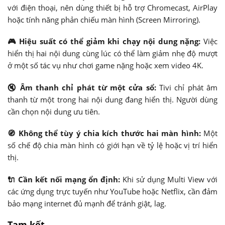
với điện thoại, nên dùng thiết bị hỗ trợ Chromecast, AirPlay
hoặc tính năng phản chiếu màn hình (Screen Mirroring).
🎮 Hiệu suất có thể giảm khi chạy nội dung nặng:
Việc
hiển thị hai nội dung cùng lúc có thể làm giảm nhẹ độ mượt
ở một số tác vụ như chơi game nặng hoặc xem video 4K.
🔇 Âm thanh chỉ phát từ một cửa sổ:
Tivi chỉ phát âm
thanh từ một trong hai nội dung đang hiển thị. Người dùng
cần chọn nội dung ưu tiên.
🧭 Không thể tùy ý chia kích thước hai màn hình:
Một
số chế độ chia màn hình có giới hạn về tỷ lệ hoặc vị trí hiển
thị.
🔌 Cần kết nối mạng ổn định:
Khi sử dụng Multi View với
các ứng dụng trực tuyến như YouTube hoặc Netflix, cần đảm
bảo mạng internet đủ mạnh để tránh giật, lag.
Tạm kết