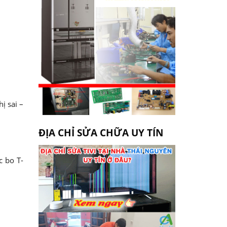
ị sai –
ĐỊA CHỈ SỬA CHỮA UY TÍN
c bo T-