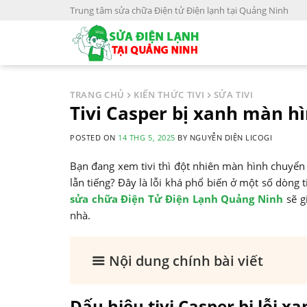
S
Trung tâm sửa chữa Điện tử Điện lạnh tại Quảng Ninh
k
i
p
t
o
TRANG CHỦ
KIẾN THỨC TIVI
SỬA TIVI
c
Tivi Casper bị xanh màn h
o
POSTED ON
14 THG 5, 2025
BY
NGUYỄN DIỆN LICOGI
n
t
Bạn đang xem tivi thì đột nhiên màn hình chuyển s
e
lẫn tiếng? Đây là lỗi khá phổ biến ở một số dòng t
n
sửa chữa Điện Tử Điện Lạnh Quảng Ninh
sẽ g
t
nhà.
Nội dung chính bài viết
Dấu hiệu tivi Casper bị lỗi 