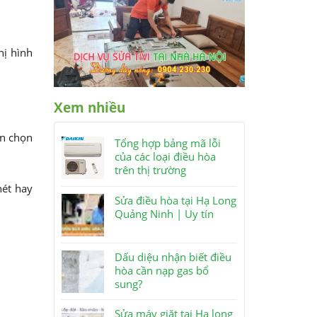
hị hình
Xem nhiều
ấn chọn
Tổng hợp bảng mã lỗi
của các loại điều hòa
trên thị trường
nét hay
Sửa điều hòa tại Hạ Long
Quảng Ninh | Uy tín
Dấu diệu nhận biết điều
hòa cần nạp gas bổ
sung?
Sửa máy giặt tại Hạ long