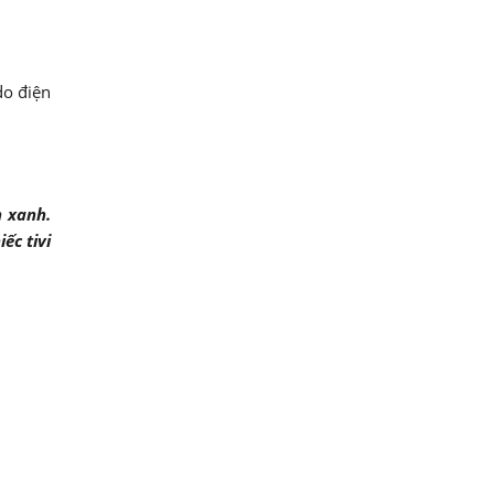
do điện
h xanh.
ếc tivi