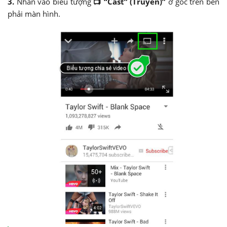
3.
Nhấn vào biểu tượng
📺 “Cast” (Truyền)”
ở góc trên bên
phải màn hình.