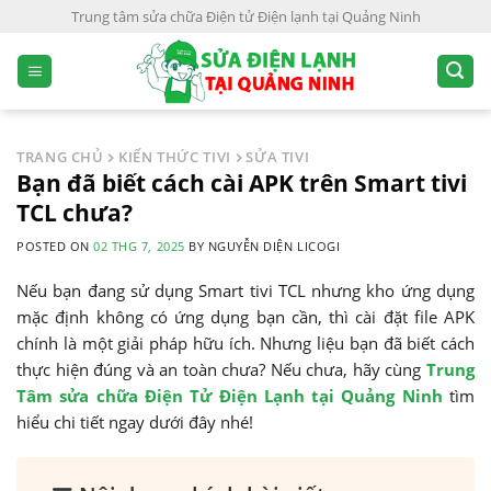
S
Trung tâm sửa chữa Điện tử Điện lạnh tại Quảng Ninh
k
i
p
t
o
TRANG CHỦ
KIẾN THỨC TIVI
SỬA TIVI
c
Bạn đã biết cách cài APK trên Smart tivi
o
TCL chưa?
n
POSTED ON
02 THG 7, 2025
BY
NGUYỄN DIỆN LICOGI
t
e
Nếu bạn đang sử dụng Smart tivi TCL nhưng kho ứng dụng
n
mặc định không có ứng dụng bạn cần, thì cài đặt file APK
t
chính là một giải pháp hữu ích. Nhưng liệu bạn đã biết cách
thực hiện đúng và an toàn chưa? Nếu chưa, hãy cùng
Trung
Tâm sửa chữa Điện Tử Điện Lạnh tại Quảng Ninh
tìm
hiểu chi tiết ngay dưới đây nhé!