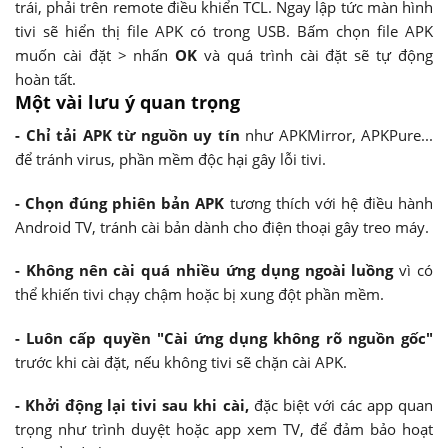
trái, phải trên remote điều khiển TCL. Ngay lập tức màn hình
tivi sẽ hiển thị file APK có trong USB. Bấm chọn file APK
muốn cài đặt > nhấn
OK
và quá trình cài đặt sẽ tự động
hoàn tất.
Một vài lưu ý quan trọng
- Chỉ tải APK từ nguồn uy tín
như APKMirror, APKPure...
để tránh virus, phần mềm độc hại gây lỗi tivi.
- Chọn đúng phiên bản APK
tương thích với hệ điều hành
Android TV, tránh cài bản dành cho điện thoại gây treo máy.
- Không nên cài quá nhiều ứng dụng ngoài luồng
vì có
thể khiến tivi chạy chậm hoặc bị xung đột phần mềm.
- Luôn cấp quyền "Cài ứng dụng không rõ nguồn gốc"
trước khi cài đặt, nếu không tivi sẽ chặn cài APK.
- Khởi động lại tivi sau khi cài,
đặc biệt với các app quan
trọng như trình duyệt hoặc app xem TV, để đảm bảo hoạt