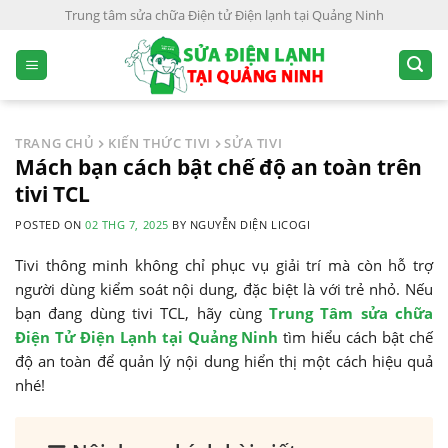
S
Trung tâm sửa chữa Điện tử Điện lạnh tại Quảng Ninh
k
i
p
t
o
TRANG CHỦ
KIẾN THỨC TIVI
SỬA TIVI
c
Mách bạn cách bật chế độ an toàn trên
o
tivi TCL
n
POSTED ON
02 THG 7, 2025
BY
NGUYỄN DIỆN LICOGI
t
e
Tivi thông minh không chỉ phục vụ giải trí mà còn hỗ trợ
n
người dùng kiểm soát nội dung, đặc biệt là với trẻ nhỏ. Nếu
t
bạn đang dùng tivi TCL, hãy cùng
Trung Tâm sửa chữa
Điện Tử Điện Lạnh tại Quảng Ninh
tìm hiểu cách bật chế
độ an toàn để quản lý nội dung hiển thị một cách hiệu quả
nhé!