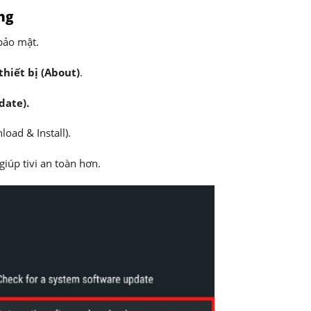
ng
bảo mật.
thiết bị (About)
.
ate).
oad & Install).
giúp tivi an toàn hơn.