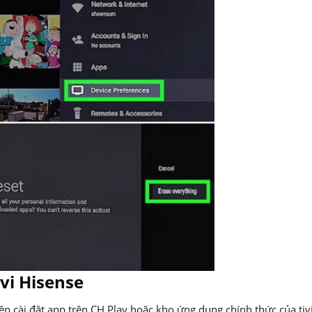
vi Hisense
ên cài đặt app trên CH Play hoặc kho ứng dụng chính thức của tivi