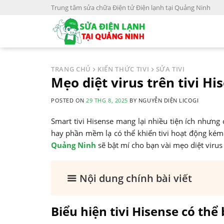
S
Trung tâm sửa chữa Điện tử Điện lạnh tại Quảng Ninh
k
i
p
t
o
TRANG CHỦ
KIẾN THỨC TIVI
SỬA TIVI
c
Mẹo diệt virus trên tivi H
o
POSTED ON
29 THG 8, 2025
BY
NGUYỄN DIỆN LICOGI
n
t
Smart tivi Hisense mang lại nhiều tiện ích nhưng 
e
hay phần mềm lạ có thể khiến tivi hoạt động kém
n
Quảng Ninh
sẽ bật mí cho bạn vài mẹo diệt viru
t
Nội dung chính bài viết
Biểu hiện tivi Hisense có thể