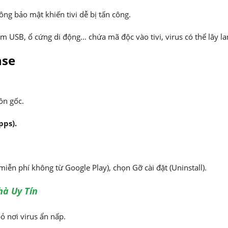
ng bảo mật khiến tivi dễ bị tấn công.
ắm USB, ổ cứng di động… chứa mã độc vào tivi, virus có thể lây l
nse
ồn gốc.
pps).
iễn phí không từ Google Play), chọn Gỡ cài đặt (Uninstall).
hà Uy Tín
ỏ nơi virus ẩn nấp.