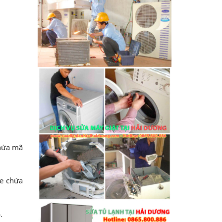
chứa mã
le chứa
.