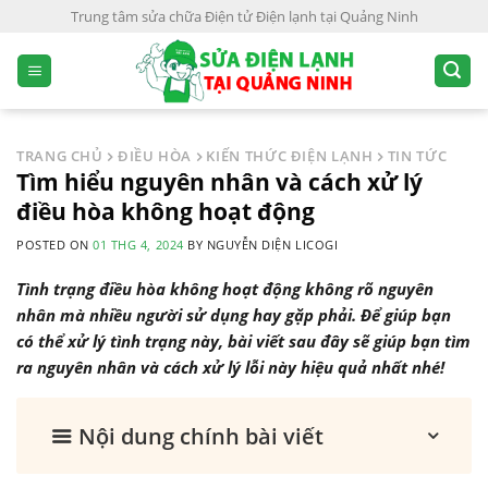
S
Trung tâm sửa chữa Điện tử Điện lạnh tại Quảng Ninh
k
i
p
t
o
TRANG CHỦ
ĐIỀU HÒA
KIẾN THỨC ĐIỆN LẠNH
TIN TỨC
c
Tìm hiểu nguyên nhân và cách xử lý
o
điều hòa không hoạt động
n
POSTED ON
01 THG 4, 2024
BY
NGUYỄN DIỆN LICOGI
t
e
Tình trạng điều hòa không hoạt động không rõ nguyên
n
nhân mà nhiều người sử dụng hay gặp phải. Để giúp bạn
t
có thể xử lý tình trạng này, bài viết sau đây sẽ giúp bạn tìm
ra nguyên nhân và cách xử lý lỗi này hiệu quả nhất nhé!
Nội dung chính bài viết