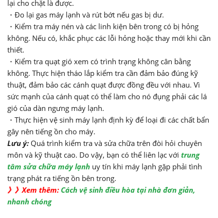
lại cho chặt là được.
・Đo lại gas máy lạnh và rút bớt nếu gas bị dư.
・Kiểm tra máy nén và các linh kiện bên trong có bị hỏng
không. Nếu có, khắc phục các lỗi hỏng hoặc thay mới khi cần
thiết.
・Kiểm tra quạt gió xem có trình trạng không cân bằng
không. Thực hiện tháo lắp kiểm tra cần đảm bảo đúng kỹ
thuật, đảm bảo các cánh quạt được đồng đều với nhau. Vì
sức mạnh của cánh quạt có thể làm cho nó đụng phải các lá
gió của dàn ngưng máy lạnh.
・Thực hiện vệ sinh máy lạnh định kỳ để loại đi các chất bẩn
gây nên tiếng ồn cho máy.
Lưu ý:
Quá trình kiểm tra và sửa chữa trên đòi hỏi chuyên
môn và kỹ thuật cao. Do vậy, bạn có thể liên lạc với
trung
tâm sửa chữa máy lạnh
uy tín khi máy lạnh gặp phải tình
trạng phát ra tiếng ồn bên trong.
》》Xem thêm:
Cách vệ sinh điều hòa tại nhà đơn giản,
nhanh chóng