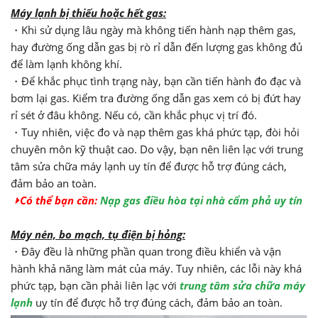
Máy lạnh bị thiếu hoặc hết gas:
・Khi sử dụng lâu ngày mà không tiến hành nạp thêm gas,
hay đường ống dẫn gas bị rò rỉ dẫn đến lượng gas không đủ
để làm lạnh không khí.
・Để khắc phục tình trạng này, bạn cần tiến hành đo đạc và
bơm lại gas. Kiểm tra đường ống dẫn gas xem có bị đứt hay
rỉ sét ở đâu không. Nếu có, cần khắc phục vị trí đó.
・Tuy nhiên, việc đo và nạp thêm gas khá phức tạp, đòi hỏi
chuyên môn kỹ thuật cao. Do vậy, bạn nên liên lạc với trung
tâm sửa chữa máy lạnh uy tín để được hỗ trợ đúng cách,
đảm bảo an toàn.
⏵Có thể bạn cần:
Nạp gas điều hòa tại nhà cẩm phả uy tín
Máy nén, bo mạch, tụ điện bị hỏng:
・Đây đều là những phần quan trong điều khiển và vận
hành khả năng làm mát của máy. Tuy nhiên, các lỗi này khá
phức tạp, bạn cần phải liên lạc với
trung tâm sửa chữa máy
lạnh
uy tín để được hỗ trợ đúng cách, đảm bảo an toàn.