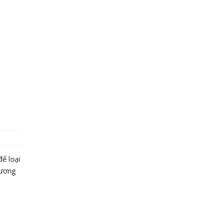
ể loại
tương