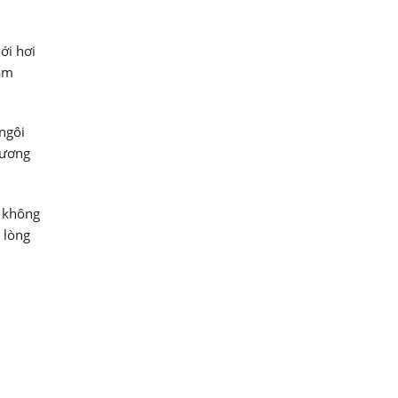
ới hơi
cảm
ngôi
tương
g không
 lòng