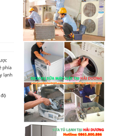
được
ề phía
y lạnh
 độ