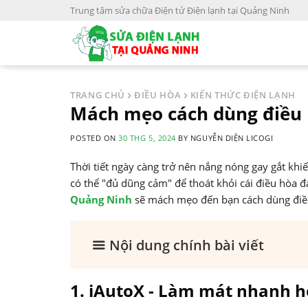
S
Trung tâm sửa chữa Điện tử Điện lạnh tại Quảng Ninh
k
i
p
t
o
TRANG CHỦ
ĐIỀU HÒA
KIẾN THỨC ĐIỆN LẠNH
c
Mách mẹo cách dùng điều
o
POSTED ON
30 THG 5, 2024
BY
NGUYỄN DIỆN LICOGI
n
t
Thời tiết ngày càng trở nên nắng nóng gay gắt khiến
e
có thể "đủ dũng cảm" để thoát khỏi cái điều hòa 
n
Quảng Ninh
sẽ mách mẹo đến bạn cách dùng điề
t
Nội dung chính bài viết
1. iAutoX - Làm mát nhanh 