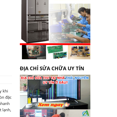
ĐỊA CHỈ SỬA CHỮA UY TÍN
y khi
còn đặc
 nhanh
 lạnh,