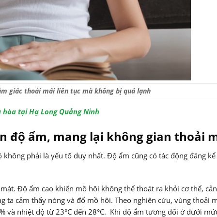
m giác thoải mái liên tục mà không bị quá lạnh
 hòa tại Hạ Long Quảng Ninh
ến độ ẩm, mang lại không gian thoải 
độ không phải là yếu tố duy nhất. Độ ẩm cũng có tác động đáng kể
mát. Độ ẩm cao khiến mồ hôi không thể thoát ra khỏi cơ thể, cản
ng ta cảm thấy nóng và đổ mồ hôi. Theo nghiên cứu, vùng thoải m
0% và nhiệt độ từ 23°C đến 28°C. Khi độ ẩm tương đối ở dưới mứ