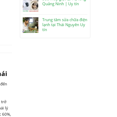
Quảng Ninh | Uy tín
Trung tâm sửa chữa điện
lạnh tại Thái Nguyên Uy
tín
mái
 đến
 trở
ái lý
c 60%,