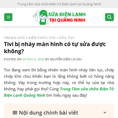
S
Trung tâm sửa chữa Điện tử Điện lạnh tại Quảng Ninh
k
i
p
t
o
TRANG CHỦ
KIẾN THỨC TIVI
SỬA TIVI
c
Tivi bị nháy màn hình có tự sửa được
o
không?
n
POSTED ON
24 THG 4, 2025
BY
NGUYỄN DIỆN LICOGI
t
e
Tivi đang xem thì bỗng nhiên màn hình nháy liên tục, chớp
n
chớp khó chịu khiến bạn lo lắng không biết có hỏng nặng
t
không. Vậy trong trường hợp này, có thể tự sửa tại nhà
không, hay phải gọi thợ? Cùng
Trung Tâm sửa chữa Điện Tử
Điện Lạnh Quảng Ninh
tìm hiểu ngay sau đây!
Nội dung chính bài viết