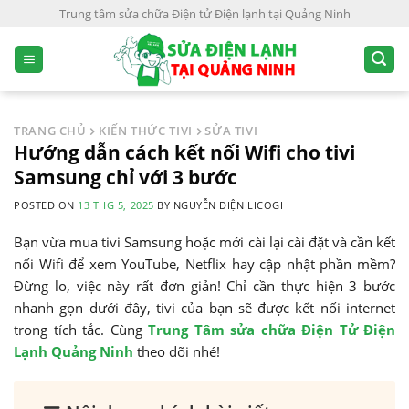
S
Trung tâm sửa chữa Điện tử Điện lạnh tại Quảng Ninh
k
i
p
t
o
TRANG CHỦ
KIẾN THỨC TIVI
SỬA TIVI
c
Hướng dẫn cách kết nối Wifi cho tivi
o
Samsung chỉ với 3 bước
n
POSTED ON
13 THG 5, 2025
BY
NGUYỄN DIỆN LICOGI
t
e
Bạn vừa mua tivi Samsung hoặc mới cài lại cài đặt và cần kết
n
nối Wifi để xem YouTube, Netflix hay cập nhật phần mềm?
t
Đừng lo, việc này rất đơn giản! Chỉ cần thực hiện 3 bước
nhanh gọn dưới đây, tivi của bạn sẽ được kết nối internet
trong tích tắc. Cùng
Trung Tâm sửa chữa Điện Tử Điện
Lạnh Quảng Ninh
theo dõi nhé!