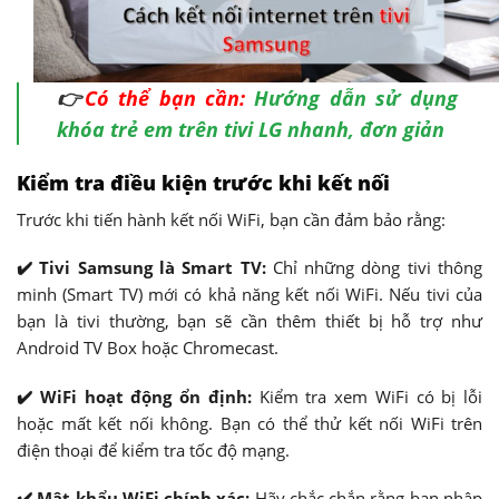
👉
Có thể bạn cần:
Hướng dẫn sử dụng
khóa trẻ em trên tivi LG nhanh, đơn giản
Kiểm tra điều kiện trước khi kết nối
Trước khi tiến hành kết nối WiFi, bạn cần đảm bảo rằng:
✔️ Tivi Samsung là Smart TV:
Chỉ những dòng tivi thông
minh (Smart TV) mới có khả năng kết nối WiFi. Nếu tivi của
bạn là tivi thường, bạn sẽ cần thêm thiết bị hỗ trợ như
Android TV Box hoặc Chromecast.
✔️ WiFi hoạt động ổn định:
Kiểm tra xem WiFi có bị lỗi
hoặc mất kết nối không. Bạn có thể thử kết nối WiFi trên
điện thoại để kiểm tra tốc độ mạng.
✔️ Mật khẩu WiFi chính xác:
Hãy chắc chắn rằng bạn nhập