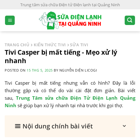
S
Trung tâm sửa chữa Điện tử Điện lạnh tại Quảng Ninh
k
i
p
t
o
TRANG CHỦ
KIẾN THỨC TIVI
SỬA TIVI
c
Tivi Casper bị mất tiếng - Mẹo xử lý
o
nhanh
n
POSTED ON
15 THG 5, 2025
BY
NGUYỄN DIỆN LICOGI
t
e
Tivi Casper bị mất tiếng nhưng vẫn có hình? Đây là lỗi
n
thường gặp và có thể do vài cài đặt đơn giản. Bài viết
t
sau,
Trung Tâm sửa chữa Điện Tử Điện Lạnh Quảng
Ninh
sẽ giúp bạn xử lý nhanh tại nhà trước khi gọi thợ.
Nội dung chính bài viết