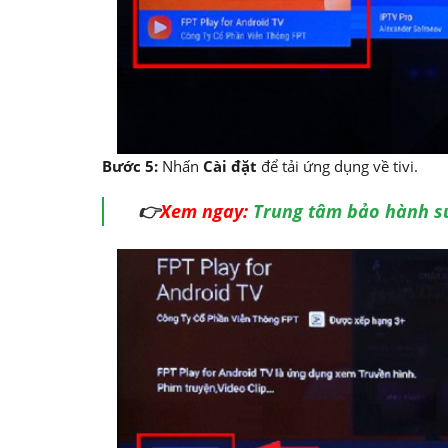
Bước 5:
Nhấn
Cài đặt
để tải ứng dụng về tivi.
👉
Xem ngay:
Trung tâm bảo hành sử