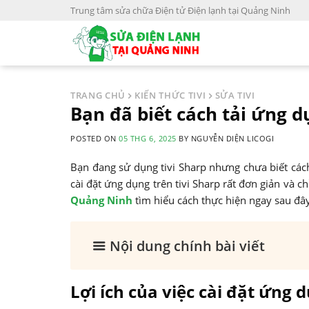
S
Trung tâm sửa chữa Điện tử Điện lạnh tại Quảng Ninh
k
i
p
t
o
TRANG CHỦ
KIẾN THỨC TIVI
SỬA TIVI
c
Bạn đã biết cách tải ứng d
o
POSTED ON
05 THG 6, 2025
BY
NGUYỄN DIỆN LICOGI
n
t
Bạn đang sử dụng tivi Sharp nhưng chưa biết cách
e
cài đặt ứng dụng trên tivi Sharp rất đơn giản và c
n
Quảng Ninh
tìm hiểu cách thực hiện ngay sau đâ
t
Nội dung chính bài viết
Lợi ích của việc cài đặt ứng 