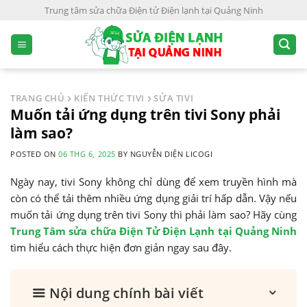
S
Trung tâm sửa chữa Điện tử Điện lạnh tại Quảng Ninh
k
i
p
t
o
TRANG CHỦ
KIẾN THỨC TIVI
SỬA TIVI
c
Muốn tải ứng dụng trên tivi Sony phải
o
làm sao?
n
POSTED ON
06 THG 6, 2025
BY
NGUYỄN DIỆN LICOGI
t
e
Ngày nay, tivi Sony không chỉ dùng để xem truyền hình mà
n
còn có thể tải thêm nhiều ứng dụng giải trí hấp dẫn. Vậy nếu
t
muốn tải ứng dụng trên tivi Sony thì phải làm sao? Hãy cùng
Trung Tâm sửa chữa Điện Tử Điện Lạnh tại Quảng Ninh
tìm hiểu cách thực hiện đơn giản ngay sau đây.
Nội dung chính bài viết